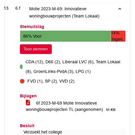
6.f
Motie 2023-M-69: Innovatieve
woningbouwprojecten (Team Lokaal)
Stemuitslag
14%
86% Voor
Tegen
Toon stemmen
CDA (12), D66 (2), Liberaal LVC (6), Team Lokaal
voor
(8), GroenLinks-PvdA (3), LPG (1)
FVD (1), SP (2), VVD (2)
tegen
Bijlagen
6f 2023-M-69 Motie Innovatieve
woningbouwprojecten TL (aangenomen)
51 KB
Besluit
Verzoekt het college