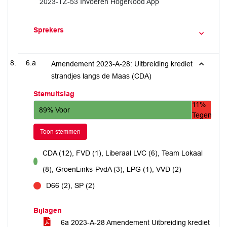
2023-TZ-53 Invoeren HogeNood App
Sprekers
6.a
Amendement 2023-A-28: Uitbreiding krediet
strandjes langs de Maas (CDA)
Stemuitslag
11%
89% Voor
Tegen
Toon stemmen
CDA (12), FVD (1), Liberaal LVC (6), Team Lokaal
voor
(8), GroenLinks-PvdA (3), LPG (1), VVD (2)
D66 (2), SP (2)
tegen
Bijlagen
6a 2023-A-28 Amendement Uitbreiding krediet