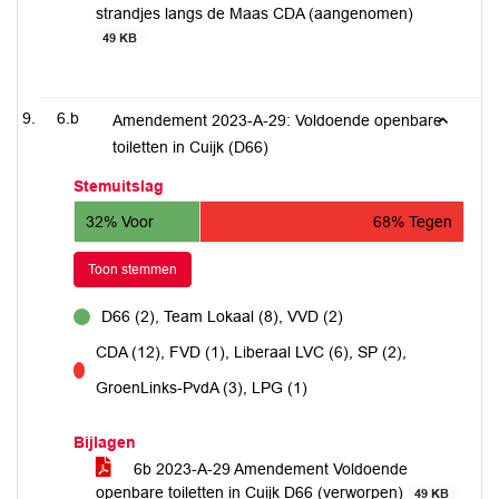
strandjes langs de Maas CDA (aangenomen)
49 KB
6.b
Amendement 2023-A-29: Voldoende openbare
toiletten in Cuijk (D66)
Stemuitslag
32% Voor
68% Tegen
Toon stemmen
D66 (2), Team Lokaal (8), VVD (2)
voor
CDA (12), FVD (1), Liberaal LVC (6), SP (2),
tegen
GroenLinks-PvdA (3), LPG (1)
Bijlagen
6b 2023-A-29 Amendement Voldoende
openbare toiletten in Cuijk D66 (verworpen)
49 KB