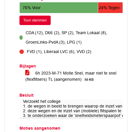
76% Voor
24% Tegen
Toon stemmen
CDA (12), D66 (2), SP (2), Team Lokaal (8),
voor
GroenLinks-PvdA (3), LPG (1)
FVD (1), Liberaal LVC (6), VVD (2)
tegen
Bijlagen
6h 2023-M-71 Motie Snel, maar niet te snel
(flexflitsers) TL (aangenomen)
50 KB
Besluit
Verzoekt het college
1. de wegen in beeld te brengen waarop de inzet van een (
2. deze wegen en de inzet van (mobiele) flitspalen te besp
3. te onderzoeken waar de ‘snelheidsmeterspaarpot’ een 
Moties aangenomen