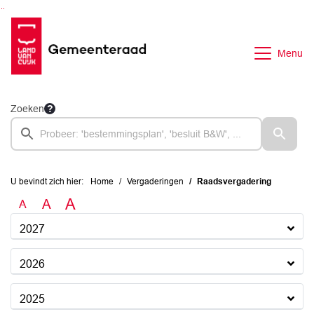
Ga naar de inhoud van deze pagina
Ga naar het zoeken
Ga naar het menu
Menu
Zoeken
U bevindt zich hier:
Home
Vergaderingen
Raadsvergadering
A
A
A
2027
2026
2025