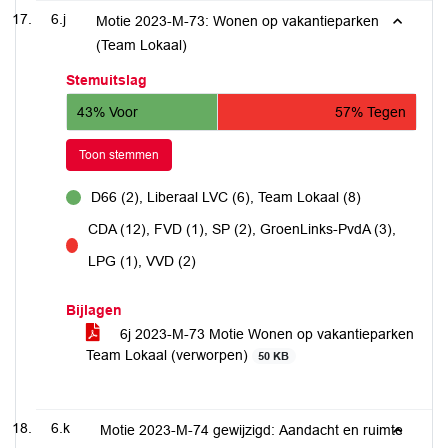
6.j
Motie 2023-M-73: Wonen op vakantieparken
(Team Lokaal)
Stemuitslag
43% Voor
57% Tegen
Toon stemmen
D66 (2), Liberaal LVC (6), Team Lokaal (8)
voor
CDA (12), FVD (1), SP (2), GroenLinks-PvdA (3),
tegen
LPG (1), VVD (2)
Bijlagen
6j 2023-M-73 Motie Wonen op vakantieparken
Team Lokaal (verworpen)
50 KB
6.k
Motie 2023-M-74 gewijzigd: Aandacht en ruimte