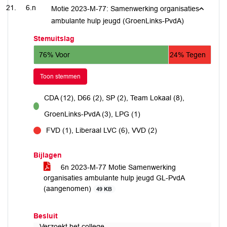
6.n
Motie 2023-M-77: Samenwerking organisaties
ambulante hulp jeugd (GroenLinks-PvdA)
Stemuitslag
76% Voor
24% Tegen
Toon stemmen
CDA (12), D66 (2), SP (2), Team Lokaal (8),
voor
GroenLinks-PvdA (3), LPG (1)
FVD (1), Liberaal LVC (6), VVD (2)
tegen
Bijlagen
6n 2023-M-77 Motie Samenwerking
organisaties ambulante hulp jeugd GL-PvdA
(aangenomen)
49 KB
Besluit
Verzoekt het college