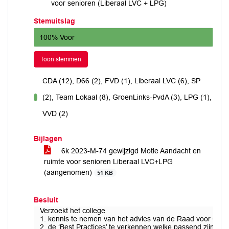
voor senioren (Liberaal LVC + LPG)
Stemuitslag
100% Voor
Toon stemmen
CDA (12), D66 (2), FVD (1), Liberaal LVC (6), SP
(2), Team Lokaal (8), GroenLinks-PvdA (3), LPG (1),
voor
VVD (2)
Bijlagen
6k 2023-M-74 gewijzigd Motie Aandacht en
ruimte voor senioren Liberaal LVC+LPG
(aangenomen)
51 KB
Besluit
Verzoekt het college
1. kennis te nemen van het advies van de Raad voor Oudere
2. de ‘Best Practices’ te verkennen welke passend zijn vo