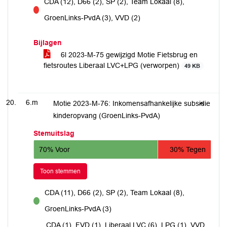
CDA (12), D66 (2), SP (2), Team Lokaal (8),
tegen
GroenLinks-PvdA (3), VVD (2)
Bijlagen
6l 2023-M-75 gewijzigd Motie Fietsbrug en
fietsroutes Liberaal LVC+LPG (verworpen)
49 KB
6.m
Motie 2023-M-76: Inkomensafhankelijke subsidie
kinderopvang (GroenLinks-PvdA)
Stemuitslag
70% Voor
30% Tegen
Toon stemmen
CDA (11), D66 (2), SP (2), Team Lokaal (8),
voor
GroenLinks-PvdA (3)
CDA (1), FVD (1), Liberaal LVC (6), LPG (1), VVD