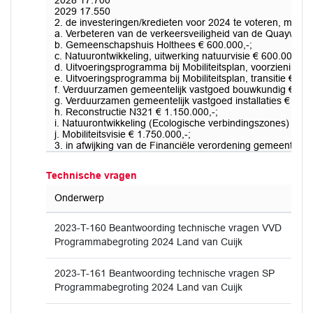
2028 17.700
2029 17.550
2. de investeringen/kredieten voor 2024 te voteren, met u
a. Verbeteren van de verkeersveiligheid van de Quayweg €
b. Gemeenschapshuis Holthees € 600.000,-;
c. Natuurontwikkeling, uitwerking natuurvisie € 600.000,-;
d. Uitvoeringsprogramma bij Mobiliteitsplan, voorzieningen
e. Uitvoeringsprogramma bij Mobiliteitsplan, transitie € 3.0
f. Verduurzamen gemeentelijk vastgoed bouwkundig € 5.0
g. Verduurzamen gemeentelijk vastgoed installaties € 5.00
h. Reconstructie N321 € 1.150.000,-;
i. Natuurontwikkeling (Ecologische verbindingszones) € 51
j. Mobiliteitsvisie € 1.750.000,-;
3. in afwijking van de Financiële verordening gemeente Lan
Technische vragen
Onderwerp
2023-T-160 Beantwoording technische vragen VVD
Programmabegroting 2024 Land van Cuijk
2023-T-161 Beantwoording technische vragen SP
Programmabegroting 2024 Land van Cuijk