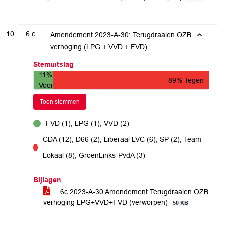
6.c
Amendement 2023-A-30: Terugdraaien OZB
verhoging (LPG + VVD + FVD)
Stemuitslag
11%
89% Tegen
Voor
Toon stemmen
FVD (1), LPG (1), VVD (2)
voor
CDA (12), D66 (2), Liberaal LVC (6), SP (2), Team
tegen
Lokaal (8), GroenLinks-PvdA (3)
Bijlagen
6c 2023-A-30 Amendement Terugdraaien OZB
verhoging LPG+VVD+FVD (verworpen)
50 KB