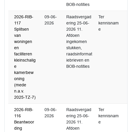
BOB-notities
2026-RIB-
09-06-
Raadsvergad
Ter
117
2026
ering 25-06-
kennisnam
Splitsen
2026 11.
e
van
Afdoen
woningen
ingekomen
en
stukken,
faciliteren
raadsinformat
kleinschalig
iebrieven en
e
BOB-notities
kamerbew
oning
(mede
n.a.v.
2025-TZ-7)
2026-RIB-
09-06-
Raadsvergad
Ter
116
2026
ering 25-06-
kennisnam
Beantwoor
2026 11.
e
ding
Afdoen