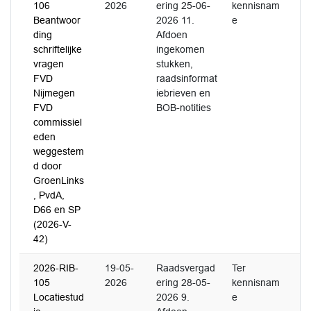
106
2026
ering 25-06-
kennisnam
Beantwoor
2026 11.
e
ding
Afdoen
schriftelijke
ingekomen
vragen
stukken,
FVD
raadsinformat
Nijmegen
iebrieven en
FVD
BOB-notities
commissiel
eden
weggestem
d door
GroenLinks
, PvdA,
D66 en SP
(2026-V-
42)
2026-RIB-
19-05-
Raadsvergad
Ter
105
2026
ering 28-05-
kennisnam
Locatiestud
2026 9.
e