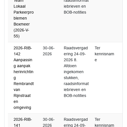
Team
raadsinformat
Lokaal
iebrieven en
Parkeerpro
BOB-notities
blemen
Boxmeer
(2026-V-
55)
2026-RIB-
30-06-
Raadsvergad
Ter
142
2026
ering 24-09-
kennisnam
Aanpassin
2026 8.
e
g aanpak
Afdoen
herinrichtin
ingekomen
g
stukken,
Rembrandt
raadsinformat
van
iebrieven en
Rijnstraat
BOB-notities
en
omgeving
2026-RIB-
30-06-
Raadsvergad
Ter
141
2026
ering 24-09-
kennisnam