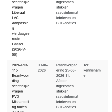
schriftelijke
ingekomen
vragen
stukken,
Liberaal
raadsinformat
LVC
iebrieven en
Aanpassin
BOB-notities
g
vierdaagse
route
Gassel
(2026-V-
50)
2026-RIB-
09-06-
Raadsvergad
Ter
115
2026
ering 25-06-
kennisnam
Beantwoor
2026 11.
e
ding
Afdoen
schriftelijke
ingekomen
vragen
stukken,
FVD
raadsinformat
Mishandeli
iebrieven en
ng buiten
BOB-notities