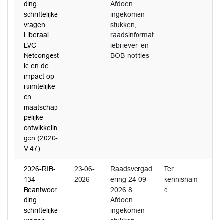
ding
Afdoen
schriftelijke
ingekomen
vragen
stukken,
Liberaal
raadsinformat
LVC
iebrieven en
Netcongest
BOB-notities
ie en de
impact op
ruimtelijke
en
maatschap
pelijke
ontwikkelin
gen (2026-
V-47)
2026-RIB-
23-06-
Raadsvergad
Ter
134
2026
ering 24-09-
kennisnam
Beantwoor
2026 8.
e
ding
Afdoen
schriftelijke
ingekomen