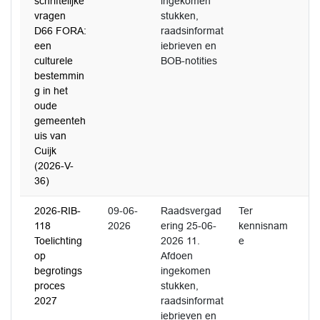
schriftelijke
ingekomen
vragen
stukken,
D66 FORA:
raadsinformat
een
iebrieven en
culturele
BOB-notities
bestemmin
g in het
oude
gemeenteh
uis van
Cuijk
(2026-V-
36)
2026-RIB-
09-06-
Raadsvergad
Ter
118
2026
ering 25-06-
kennisnam
Toelichting
2026 11.
e
op
Afdoen
begrotings
ingekomen
proces
stukken,
2027
raadsinformat
iebrieven en