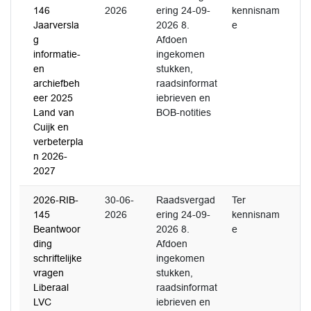
146
2026
ering 24-09-
kennisnam
Jaarversla
2026 8.
e
g
Afdoen
informatie-
ingekomen
en
stukken,
archiefbeh
raadsinformat
eer 2025
iebrieven en
Land van
BOB-notities
Cuijk en
verbeterpla
n 2026-
2027
2026-RIB-
30-06-
Raadsvergad
Ter
145
2026
ering 24-09-
kennisnam
Beantwoor
2026 8.
e
ding
Afdoen
schriftelijke
ingekomen
vragen
stukken,
Liberaal
raadsinformat
LVC
iebrieven en