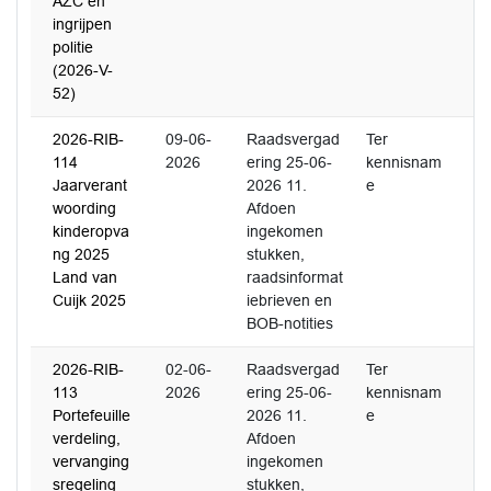
AZC en
ingrijpen
politie
(2026-V-
52)
2026-RIB-
09-06-
Raadsvergad
Ter
114
2026
ering 25-06-
kennisnam
Jaarverant
2026 11.
e
woording
Afdoen
kinderopva
ingekomen
ng 2025
stukken,
Land van
raadsinformat
Cuijk 2025
iebrieven en
BOB-notities
2026-RIB-
02-06-
Raadsvergad
Ter
113
2026
ering 25-06-
kennisnam
Portefeuille
2026 11.
e
verdeling,
Afdoen
vervanging
ingekomen
sregeling
stukken,