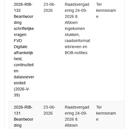
2026-RIB-
23-06-
Raadsvergad
Ter
132
2026
ering 24-09-
kennisnam
Beantwoor
2026 8.
e
ding
Afdoen
schriftelijke
ingekomen
vragen
stukken,
FVD
raadsinformat
Digitale
iebrieven en
afhankelijk
BOB-notities
heid,
continuïteit
en
datasoever
einiteit
(2026-V-
39)
2026-RIB-
23-06-
Raadsvergad
Ter
131
2026
ering 24-09-
kennisnam
Beantwoor
2026 8.
e
ding
Afdoen