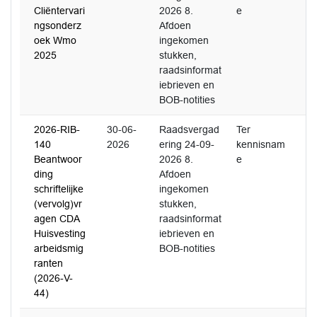
Cliëntervari
2026 8.
e
ngsonderz
Afdoen
oek Wmo
ingekomen
2025
stukken,
raadsinformat
iebrieven en
BOB-notities
2026-RIB-
30-06-
Raadsvergad
Ter
140
2026
ering 24-09-
kennisnam
Beantwoor
2026 8.
e
ding
Afdoen
schriftelijke
ingekomen
(vervolg)vr
stukken,
agen CDA
raadsinformat
Huisvesting
iebrieven en
arbeidsmig
BOB-notities
ranten
(2026-V-
44)