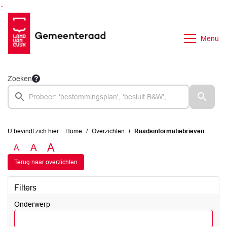
Ga naar de inhoud van deze pagina
Ga naar het zoeken
Ga naar het menu
Menu
Zoeken
U bevindt zich hier:
Home
Overzichten
Raadsinformatiebrieven
A
A
A
Terug naar overzichten
Filters
Onderwerp