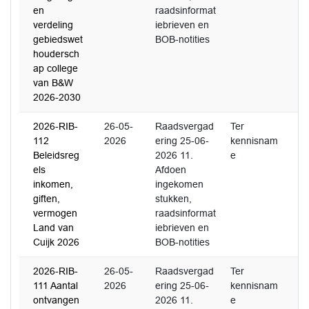
en
raadsinformat
verdeling
iebrieven en
gebiedswet
BOB-notities
houdersch
ap college
van B&W
2026-2030
2026-RIB-
26-05-
Raadsvergad
Ter
112
2026
ering 25-06-
kennisnam
Beleidsreg
2026 11.
e
els
Afdoen
inkomen,
ingekomen
giften,
stukken,
vermogen
raadsinformat
Land van
iebrieven en
Cuijk 2026
BOB-notities
2026-RIB-
26-05-
Raadsvergad
Ter
111 Aantal
2026
ering 25-06-
kennisnam
ontvangen
2026 11.
e