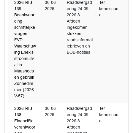
2026-RIB-
30-06-
Raadsvergad
Ter
139
2026
ering 24-09-
kennisnam
Beantwoor
2026 8.
e
ding
Afdoen
schriftelijke
ingekomen
vragen
stukken,
FVD
raadsinformat
Waarschuw
iebrieven en
ing Enexis
BOB-notities
stroomuitv
al in
Maashees
en gebruik
Zonnedim
mer (2026-
V-57)
2026-RIB-
30-06-
Raadsvergad
Ter
138
2026
ering 24-09-
kennisnam
Financiële
2026 8.
e
verantwoor
Afdoen