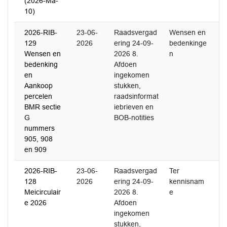
(2026-Ma-
10)
2026-RIB-
23-06-
Raadsvergad
Wensen en
129
2026
ering 24-09-
bedenkinge
Wensen en
2026 8.
n
bedenking
Afdoen
en
ingekomen
Aankoop
stukken,
percelen
raadsinformat
BMR sectie
iebrieven en
G
BOB-notities
nummers
905, 908
en 909
2026-RIB-
23-06-
Raadsvergad
Ter
128
2026
ering 24-09-
kennisnam
Meicirculair
2026 8.
e
e 2026
Afdoen
ingekomen
stukken,