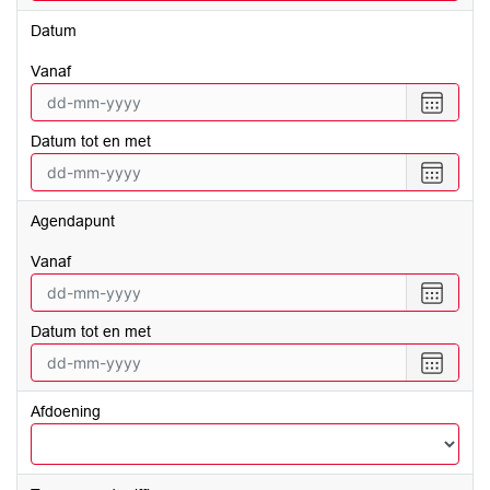
Datum
vanaf
Selecte
een
Datum tot en met
datum
vanaf
Selecte
een
datum
Agendapunt
tot
en
vanaf
met
Selecte
een
Datum tot en met
datum
vanaf
Selecte
een
datum
Afdoening
tot
en
met