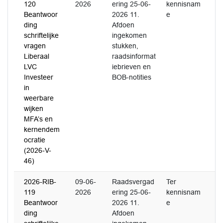
120
2026
ering 25-06-
kennisnam
Beantwoor
2026 11.
e
ding
Afdoen
schriftelijke
ingekomen
vragen
stukken,
Liberaal
raadsinformat
LVC
iebrieven en
Investeer
BOB-notities
in
weerbare
wijken
MFA’s en
kernendem
ocratie
(2026-V-
46)
2026-RIB-
09-06-
Raadsvergad
Ter
119
2026
ering 25-06-
kennisnam
Beantwoor
2026 11.
e
ding
Afdoen