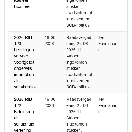
Kasteel
ingekomen
Boxmeer
stukken,
raadsinformat
iebrieven en
BOB-notities
2026-RIB-
16-06-
Raadsvergad
Ter
123
2026
ering 25-06-
kennisnam
Leerlingen
2026 11.
e
vervoer
Afdoen
Voortgezet
ingekomen
onderwijs
stukken,
internation
raadsinformat
ale
iebrieven en
schakelklas
BOB-notities
2026-RIB-
16-06-
Raadsvergad
Ter
122
2026
ering 25-06-
kennisnam
Beleidsreg
2026 11.
e
els
Afdoen
schuldhulp
ingekomen
verlening
stukken,