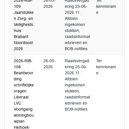
2026-RIB-
26-05-
Raadsvergad
Ter
109
2026
ering 25-06-
kennisnam
Jaarstukke
2026 11.
e
n Zorg- en
Afdoen
Veiligheids
ingekomen
huis
stukken,
Brabant
raadsinformat
Noordoost
iebrieven en
2026
BOB-notities
2026-RIB-
26-05-
Raadsvergad
Ter
108
2026
ering 25-06-
kennisnam
Beantwoor
2026 11.
e
ding
Afdoen
schriftelijke
ingekomen
vragen
stukken,
Liberaal
raadsinformat
LVC
iebrieven en
Voortgang
BOB-notities
woningbou
wplan
Heihoek-