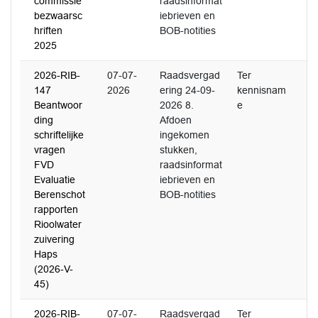
commissie
raadsinformat
bezwaarsc
iebrieven en
hriften
BOB-notities
2025
2026-RIB-
07-07-
Raadsvergad
Ter
147
2026
ering 24-09-
kennisnam
Beantwoor
2026 8.
e
ding
Afdoen
schriftelijke
ingekomen
vragen
stukken,
FVD
raadsinformat
Evaluatie
iebrieven en
Berenschot
BOB-notities
rapporten
Rioolwater
zuivering
Haps
(2026-V-
45)
2026-RIB-
07-07-
Raadsvergad
Ter