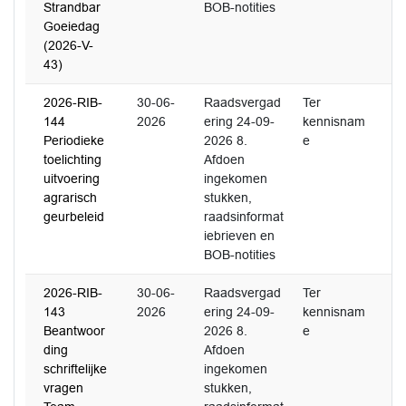
Strandbar
BOB-notities
Goeiedag
(2026-V-
43)
2026-RIB-
30-06-
Raadsvergad
Ter
144
2026
ering 24-09-
kennisnam
Periodieke
2026 8.
e
toelichting
Afdoen
uitvoering
ingekomen
agrarisch
stukken,
geurbeleid
raadsinformat
iebrieven en
BOB-notities
2026-RIB-
30-06-
Raadsvergad
Ter
143
2026
ering 24-09-
kennisnam
Beantwoor
2026 8.
e
ding
Afdoen
schriftelijke
ingekomen
vragen
stukken,