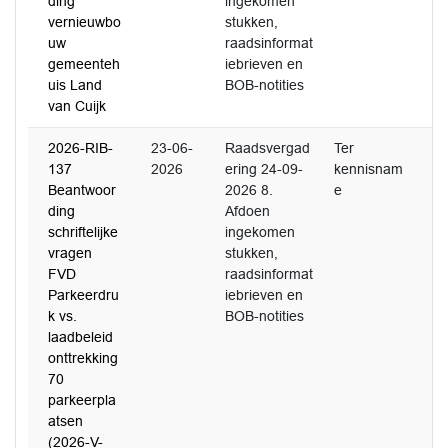
ding
ingekomen
vernieuwbo
stukken,
uw
raadsinformat
gemeenteh
iebrieven en
uis Land
BOB-notities
van Cuijk
2026-RIB-
23-06-
Raadsvergad
Ter
137
2026
ering 24-09-
kennisnam
Beantwoor
2026 8.
e
ding
Afdoen
schriftelijke
ingekomen
vragen
stukken,
FVD
raadsinformat
Parkeerdru
iebrieven en
k vs.
BOB-notities
laadbeleid
onttrekking
70
parkeerpla
atsen
(2026-V-