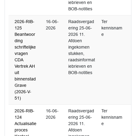
iebrieven en
BOB-notities
2026-RIB-
16-06-
Raadsvergad
Ter
125
2026
ering 25-06-
kennisnam
Beantwoor
2026 11.
e
ding
Afdoen
schriftelijke
ingekomen
vragen
stukken,
CDA
raadsinformat
Vertrek AH
iebrieven en
uit
BOB-notities
binnenstad
Grave
(2026-V-
51)
2026-RIB-
16-06-
Raadsvergad
Ter
124
2026
ering 25-06-
kennisnam
Actualisatie
2026 11.
e
proces
Afdoen