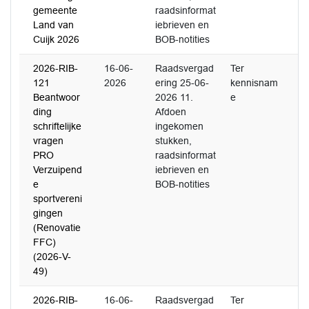
gemeente
raadsinformat
Land van
iebrieven en
Cuijk 2026
BOB-notities
2026-RIB-
16-06-
Raadsvergad
Ter
121
2026
ering 25-06-
kennisnam
Beantwoor
2026 11.
e
ding
Afdoen
schriftelijke
ingekomen
vragen
stukken,
PRO
raadsinformat
Verzuipend
iebrieven en
e
BOB-notities
sportvereni
gingen
(Renovatie
FFC)
(2026-V-
49)
2026-RIB-
16-06-
Raadsvergad
Ter