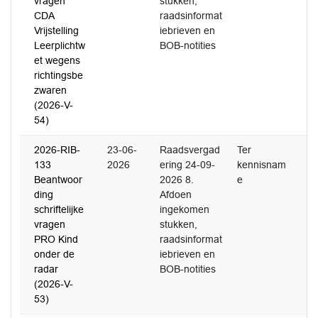
vragen
stukken,
CDA
raadsinformat
Vrijstelling
iebrieven en
Leerplichtw
BOB-notities
et wegens
richtingsbe
zwaren
(2026-V-
54)
2026-RIB-
23-06-
Raadsvergad
Ter
133
2026
ering 24-09-
kennisnam
Beantwoor
2026 8.
e
ding
Afdoen
schriftelijke
ingekomen
vragen
stukken,
PRO Kind
raadsinformat
onder de
iebrieven en
radar
BOB-notities
(2026-V-
53)