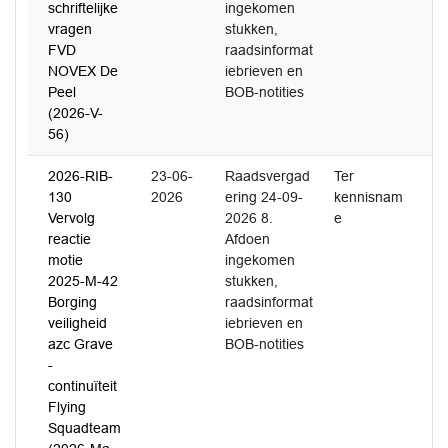
schriftelijke
ingekomen
vragen
stukken,
FVD
raadsinformat
NOVEX De
iebrieven en
Peel
BOB-notities
(2026-V-
56)
2026-RIB-
23-06-
Raadsvergad
Ter
130
2026
ering 24-09-
kennisnam
Vervolg
2026 8.
e
reactie
Afdoen
motie
ingekomen
2025-M-42
stukken,
Borging
raadsinformat
veiligheid
iebrieven en
azc Grave
BOB-notities
-
continuïteit
Flying
Squadteam