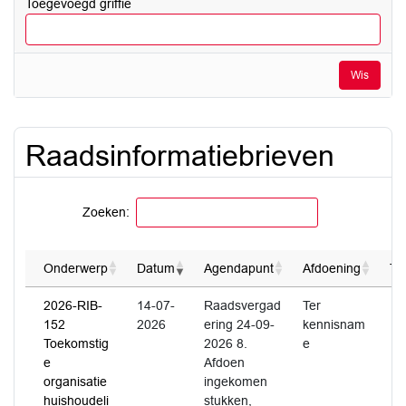
Toegevoegd griffie
Wis
Raadsinformatiebrieven
Zoeken:
Onderwerp
Datum
Agendapunt
Afdoening
To
2026-RIB-
14-07-
Raadsvergad
Ter
152
2026
ering 24-09-
kennisnam
Toekomstig
2026 8.
e
e
Afdoen
organisatie
ingekomen
huishoudeli
stukken,