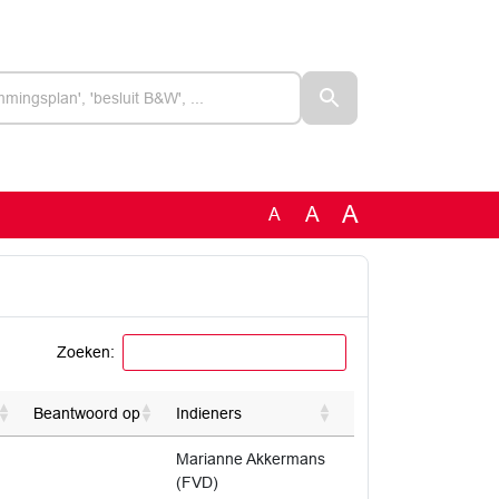
A
A
A
Zoeken:
Beantwoord op
Indieners
Marianne Akkermans
(FVD)