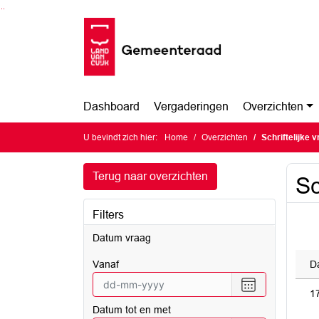
Ga naar de inhoud van deze pagina
Ga naar het zoeken
Ga naar het menu
Dashboard
Vergaderingen
Overzichten
U bevindt zich hier:
Home
Overzichten
Schriftelijke 
Terug naar overzichten
Sc
Filters
Datum vraag
vanaf
D
Selecteer
1
een
Datum tot en met
datum