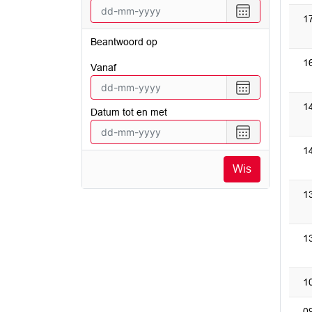
vanaf
Selecteer
1
een
datum
Beantwoord op
tot
1
en
vanaf
met
Selecteer
een
1
Datum tot en met
datum
vanaf
Selecteer
een
1
datum
Wis
tot
en
1
met
1
1
0