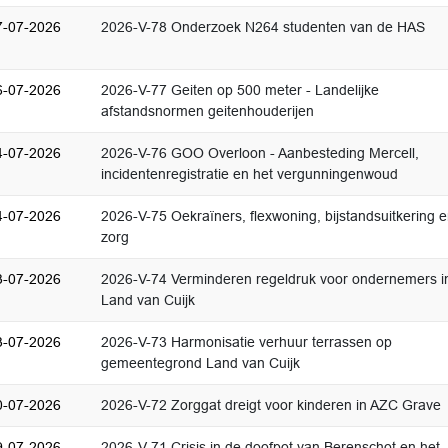
7-07-2026
2026-V-78 Onderzoek N264 studenten van de HAS
6-07-2026
2026-V-77 Geiten op 500 meter - Landelijke
afstandsnormen geitenhouderijen
4-07-2026
2026-V-76 GOO Overloon - Aanbesteding Mercell,
incidentenregistratie en het vergunningenwoud
4-07-2026
2026-V-75 Oekraïners, flexwoning, bijstandsuitkering 
zorg
3-07-2026
2026-V-74 Verminderen regeldruk voor ondernemers i
Land van Cuijk
3-07-2026
2026-V-73 Harmonisatie verhuur terrassen op
gemeentegrond Land van Cuijk
0-07-2026
2026-V-72 Zorggat dreigt voor kinderen in AZC Grave
9-07-2026
2026-V-71 Crisis in de doofpot van Berenschot en het