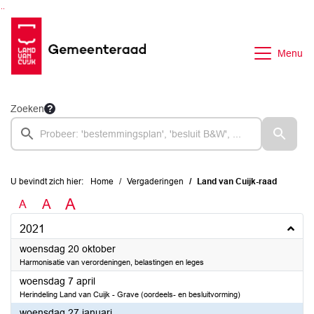
Ga naar de inhoud van deze pagina
Ga naar het zoeken
Ga naar het menu
Menu
Zoeken
U bevindt zich hier:
Home
Vergaderingen
Land van Cuijk-raad
A
A
A
2021
2021
woensdag 20 oktober
Harmonisatie van verordeningen, belastingen en leges
2021
woensdag 7 april
Herindeling Land van Cuijk - Grave (oordeels- en besluitvorming)
2021
woensdag 27 januari