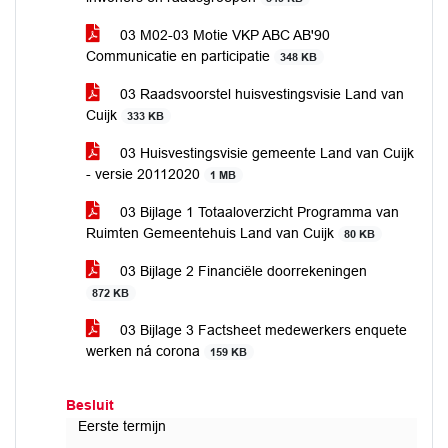
03 M02-03 Motie VKP ABC AB'90
Communicatie en participatie
348 KB
03 Raadsvoorstel huisvestingsvisie Land van
Cuijk
333 KB
03 Huisvestingsvisie gemeente Land van Cuijk
- versie 20112020
1 MB
03 Bijlage 1 Totaaloverzicht Programma van
Ruimten Gemeentehuis Land van Cuijk
80 KB
03 Bijlage 2 Financiële doorrekeningen
872 KB
03 Bijlage 3 Factsheet medewerkers enquete
werken ná corona
159 KB
Besluit
Eerste termijn