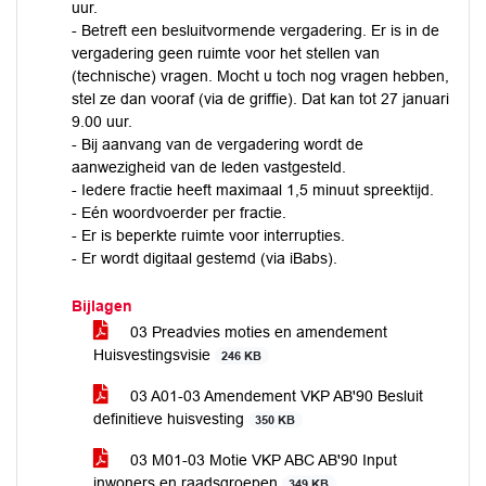
uur.
- Betreft een besluitvormende vergadering. Er is in de
vergadering geen ruimte voor het stellen van
(technische) vragen. Mocht u toch nog vragen hebben,
stel ze dan vooraf (via de griffie). Dat kan tot 27 januari
9.00 uur.
- Bij aanvang van de vergadering wordt de
aanwezigheid van de leden vastgesteld.
- Iedere fractie heeft maximaal 1,5 minuut spreektijd.
- Eén woordvoerder per fractie.
- Er is beperkte ruimte voor interrupties.
- Er wordt digitaal gestemd (via iBabs).
Bijlagen
03 Preadvies moties en amendement
Huisvestingsvisie
246 KB
03 A01-03 Amendement VKP AB'90 Besluit
definitieve huisvesting
350 KB
03 M01-03 Motie VKP ABC AB'90 Input
inwoners en raadsgroepen
349 KB