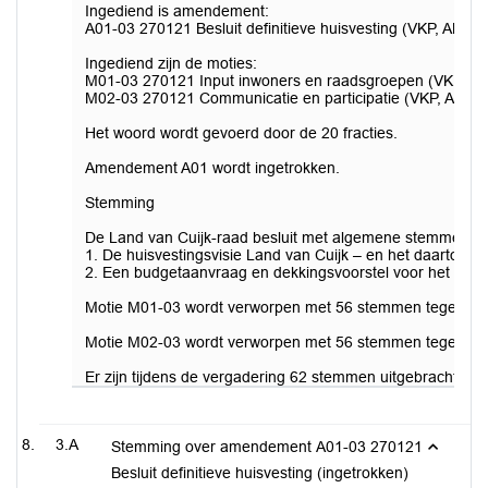
Ingediend is amendement:
A01-03 270121 Besluit definitieve huisvesting (VKP, AB'90)
Ingediend zijn de moties:
M01-03 270121 Input inwoners en raadsgroepen (VKP, AB
M02-03 270121 Communicatie en participatie (VKP, ABC, 
Het woord wordt gevoerd door de 20 fracties.
Amendement A01 wordt ingetrokken.
Stemming
De Land van Cuijk-raad besluit met algemene stemmen:
1. De huisvestingsvisie Land van Cuijk – en het daartoe 
2. Een budgetaanvraag en dekkingsvoorstel voor het realis
Motie M01-03 wordt verworpen met 56 stemmen tegen en
Motie M02-03 wordt verworpen met 56 stemmen tegen en
Er zijn tijdens de vergadering 62 stemmen uitgebracht in
3.A
Stemming over amendement A01-03 270121
Besluit definitieve huisvesting (ingetrokken)