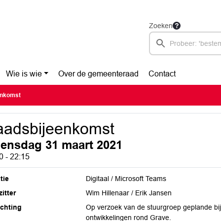
Zoeken
Wie is wie
Over de gemeenteraad
Contact
enkomst
aadsbijeenkomst
ensdag 31 maart 2021
0 - 22:15
tie
Digitaal / Microsoft Teams
itter
Wim Hillenaar / Erik Jansen
ichting
Op verzoek van de stuurgroep geplande bi
ontwikkelingen rond Grave.