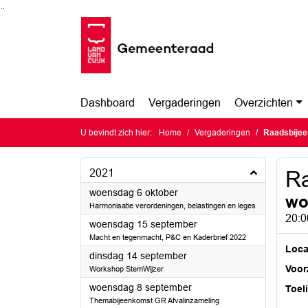
Ga naar de inhoud van deze pagina
Ga naar het zoeken
Ga naar het menu
Dashboard
Vergaderingen
Overzichten
U bevindt zich hier:
Home
Vergaderingen
Raadsbije
2021
R
2021
woensdag 6 oktober
wo
Harmonisatie verordeningen, belastingen en leges
20:0
2021
woensdag 15 september
Macht en tegenmacht, P&C en Kaderbrief 2022
Loca
2021
dinsdag 14 september
Voorz
Workshop StemWijzer
2021
woensdag 8 september
Toel
Themabijeenkomst GR Afvalinzameling