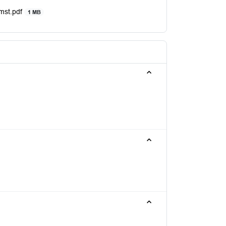
mst.pdf
1 MB