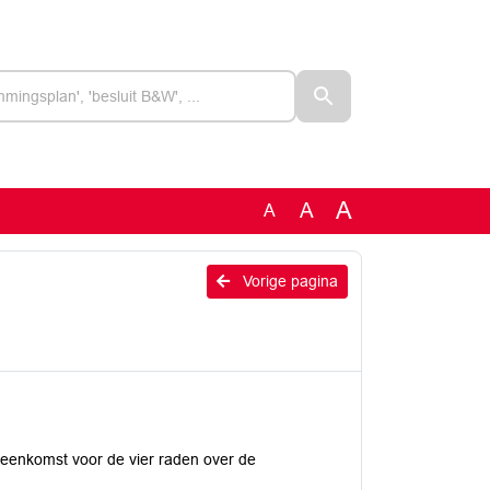
A
A
A
Vorige pagina
jeenkomst voor de vier raden over de