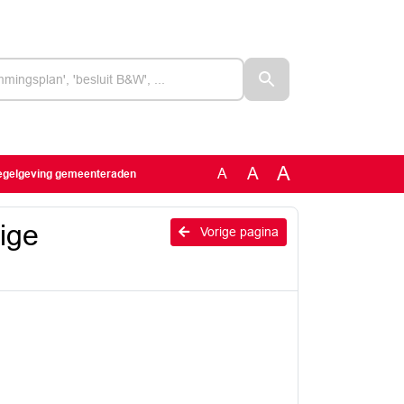
A
A
A
regelgeving gemeenteraden
ige
Vorige pagina