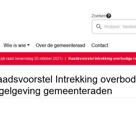
Zoeken
Wie is wie
Over de gemeenteraad
Contact
ijk-raad (woensdag 20 oktober 2021)
Raadsvoorstel Intrekking overbodige 
adsvoorstel Intrekking overbod
gelgeving gemeenteraden