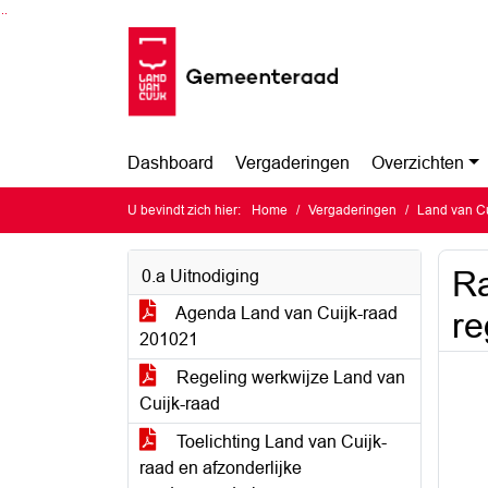
Ga naar de inhoud van deze pagina
Ga naar het zoeken
Ga naar het menu
Dashboard
Vergaderingen
Overzichten
U bevindt zich hier:
Home
Vergaderingen
Land van Cu
Ra
0.a Uitnodiging
Agenda Land van Cuijk-raad
re
201021
Regeling werkwijze Land van
Cuijk-raad
Toelichting Land van Cuijk-
raad en afzonderlijke