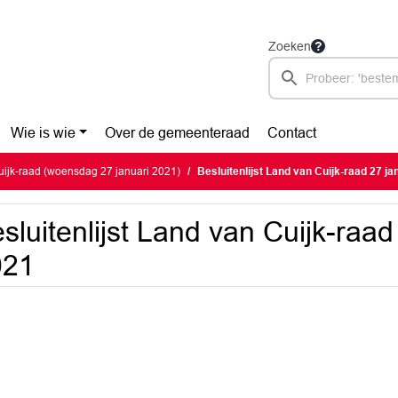
Zoeken
Wie is wie
Over de gemeenteraad
Contact
ijk-raad (woensdag 27 januari 2021)
Besluitenlijst Land van Cuijk-raad 27 ja
sluitenlijst Land van Cuijk-raad
021