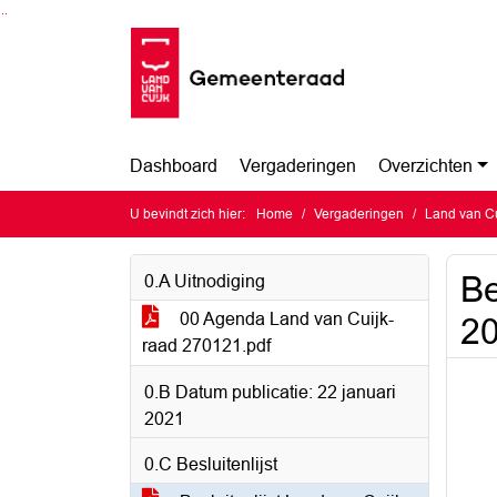
Ga naar de inhoud van deze pagina
Ga naar het zoeken
Ga naar het menu
Dashboard
Vergaderingen
Overzichten
U bevindt zich hier:
Home
Vergaderingen
Land van Cu
Be
0.A Uitnodiging
00 Agenda Land van Cuijk-
2
raad 270121.pdf
0.B Datum publicatie: 22 januari
2021
0.C Besluitenlijst