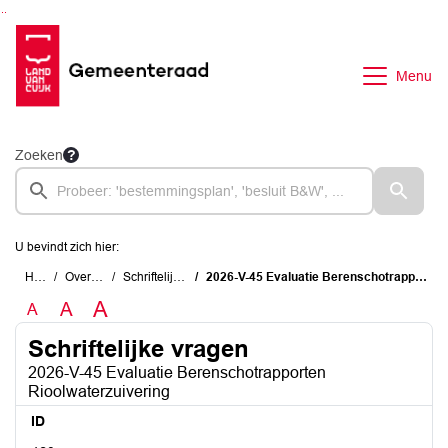
Ga naar de inhoud van deze pagina
Ga naar het zoeken
Ga naar het menu
Menu
Zoeken
U bevindt zich hier:
Home
Overzichten
Schriftelijke vragen
2026-V-45 Evaluatie Berenschotrapporten Rioolwaterzuivering
A
A
A
Schriftelijke vragen
2026-V-45 Evaluatie Berenschotrapporten
Rioolwaterzuivering
ID