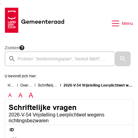
Ga naar de inhoud van deze pagina
Ga naar het zoeken
Ga naar het menu
Menu
Zoeken
U bevindt zich hier:
Home
Overzichten
Schriftelijke vragen
2026-V-54 Vrijstelling Leerplichtwet wegens richtingsbezwaren
A
A
A
Schriftelijke vragen
2026-V-54 Vrijstelling Leerplichtwet wegens
richtingsbezwaren
ID