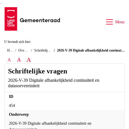
Ga naar de inhoud van deze pagina
Ga naar het zoeken
Ga naar het menu
Menu
U bevindt zich hier:
Home
Overzichten
Schriftelijke vragen
2026-V-39 Digitale afhankelijkheid continuïteit en datasoevereiniteit
A
A
A
Schriftelijke vragen
2026-V-39 Digitale afhankelijkheid continuïteit en
datasoevereiniteit
ID
454
Onderwerp
2026-V-39 Digitale afhankelijkheid continuïteit en