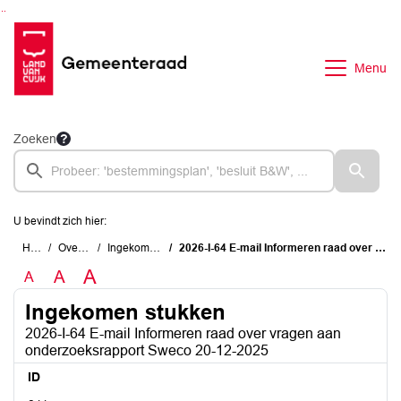
Ga naar de inhoud van deze pagina
Ga naar het zoeken
Ga naar het menu
Menu
Zoeken
U bevindt zich hier:
Home
Overzichten
Ingekomen stukken
2026-I-64 E-mail Informeren raad over vragen aan onderzoeksrapport Sweco 20-12-2025
A
A
A
Ingekomen stukken
2026-I-64 E-mail Informeren raad over vragen aan
onderzoeksrapport Sweco 20-12-2025
ID