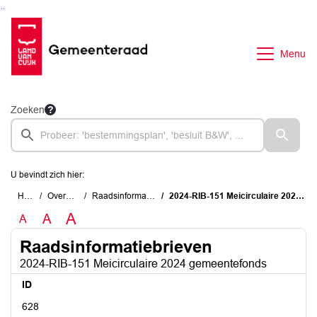
Ga naar de inhoud van deze pagina
Ga naar het zoeken
Ga naar het menu
Menu
Zoeken
U bevindt zich hier:
Home
Overzichten
Raadsinformatiebrieven
2024-RIB-151 Meicirculaire 2024 gemeentefonds
A
A
A
Raadsinformatiebrieven
2024-RIB-151 Meicirculaire 2024 gemeentefonds
ID
628