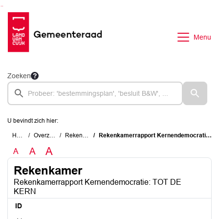
Ga naar de inhoud van deze pagina
Ga naar het zoeken
Ga naar het menu
Menu
Zoeken
U bevindt zich hier:
Home
Overzichten
Rekenkamer
Rekenkamerrapport Kernendemocratie: TOT DE KERN
A
A
A
Rekenkamer
Rekenkamerrapport Kernendemocratie: TOT DE
KERN
ID