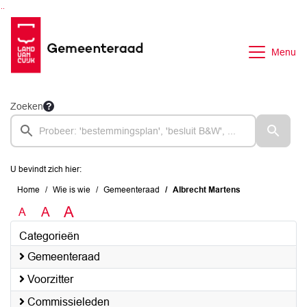
Ga naar de inhoud van deze pagina
Ga naar het zoeken
Ga naar het menu
Menu
Zoeken
U bevindt zich hier:
Home
Wie is wie
Gemeenteraad
Albrecht Martens
A
A
A
Categorieën
Gemeenteraad
Voorzitter
Commissieleden