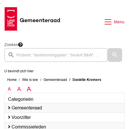
Ga naar de inhoud van deze pagina
Ga naar het zoeken
Ga naar het menu
Menu
Zoeken
U bevindt zich hier:
Home
Wie is wie
Gemeenteraad
Daniëlle Kremers
A
A
A
Categorieën
Gemeenteraad
Voorzitter
Commissieleden