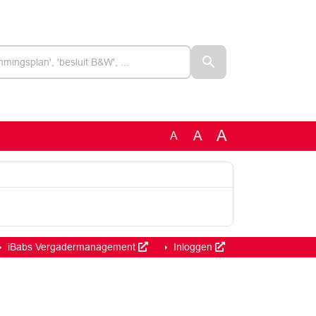
A
A
A
iBabs Vergadermanagement
Inloggen