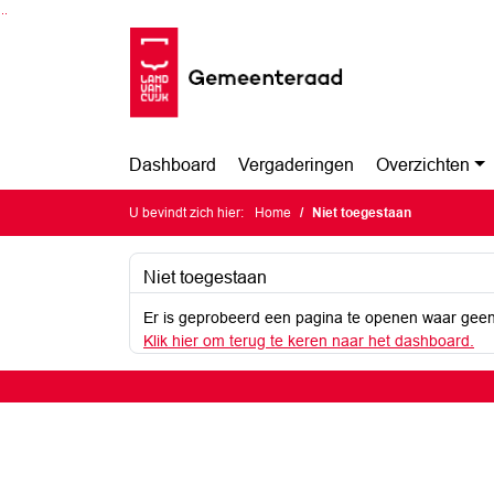
Ga naar de inhoud van deze pagina
Ga naar het zoeken
Ga naar het menu
Dashboard
Vergaderingen
Overzichten
U bevindt zich hier:
Home
Niet toegestaan
Niet toegestaan
Er is geprobeerd een pagina te openen waar geen
Klik hier om terug te keren naar het dashboard.