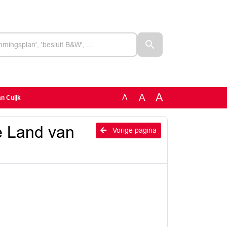
A
A
A
n Cuijk
e Land van
Vorige pagina