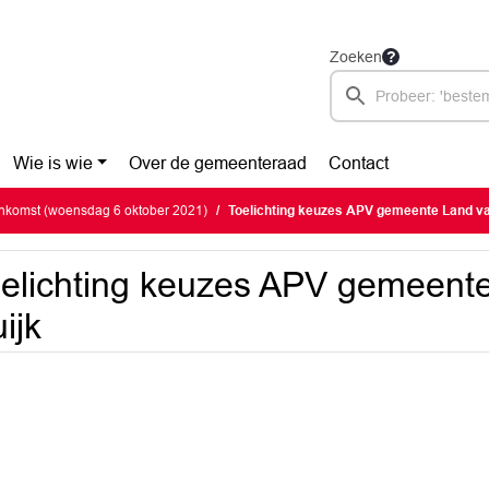
Zoeken
Wie is wie
Over de gemeenteraad
Contact
nkomst (woensdag 6 oktober 2021)
Toelichting keuzes APV gemeente Land va
elichting keuzes APV gemeent
ijk