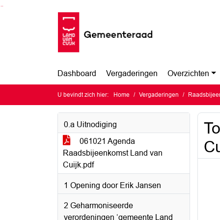
Ga naar de inhoud van deze pagina
Ga naar het zoeken
Ga naar het menu
Dashboard
Vergaderingen
Overzichten
U bevindt zich hier:
Home
Vergaderingen
Raadsbijee
To
0.a Uitnodiging
061021 Agenda
Cu
Raadsbijeenkomst Land van
Cuijk.pdf
1 Opening door Erik Jansen
2 Geharmoniseerde
verordeningen ‘gemeente Land