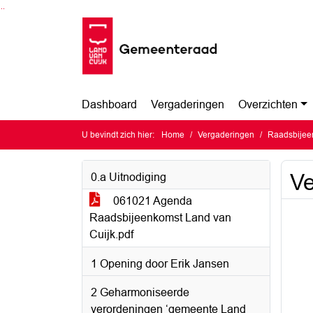
Ga naar de inhoud van deze pagina
Ga naar het zoeken
Ga naar het menu
Dashboard
Vergaderingen
Overzichten
U bevindt zich hier:
Home
Vergaderingen
Raadsbijee
Ve
0.a Uitnodiging
061021 Agenda
Raadsbijeenkomst Land van
Cuijk.pdf
1 Opening door Erik Jansen
2 Geharmoniseerde
verordeningen ‘gemeente Land