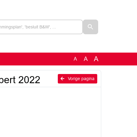
A
A
A
2
ubert 2022
Vorige pagina