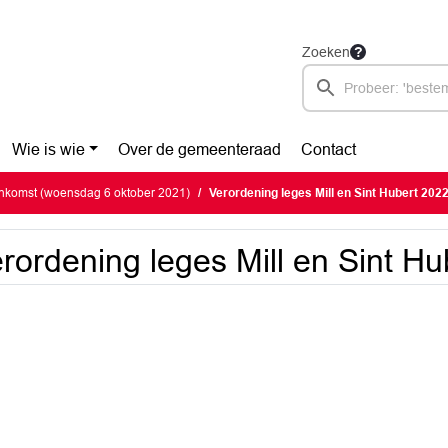
Zoeken
Wie is wie
Over de gemeenteraad
Contact
nkomst (woensdag 6 oktober 2021)
Verordening leges Mill en Sint Hubert 202
rordening leges Mill en Sint H