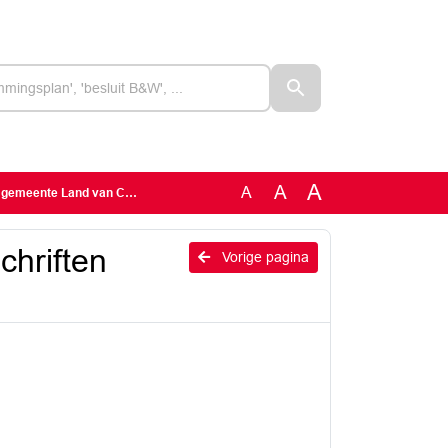
A
A
A
ente Land van Cuijk 2022
hriften
Vorige pagina