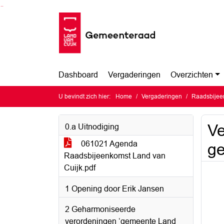
Ga naar de inhoud van deze pagina
Ga naar het zoeken
Ga naar het menu
Dashboard
Vergaderingen
Overzichten
U bevindt zich hier:
Home
Vergaderingen
Raadsbijee
Ve
0.a Uitnodiging
061021 Agenda
ge
Raadsbijeenkomst Land van
Cuijk.pdf
1 Opening door Erik Jansen
2 Geharmoniseerde
verordeningen ‘gemeente Land