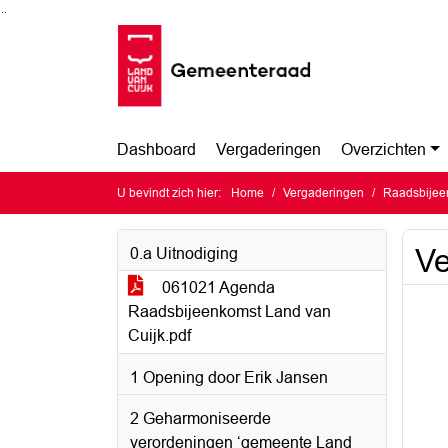
Ga naar de inhoud van deze pagina
Ga naar het zoeken
Ga naar het menu
Dashboard
Vergaderingen
Overzichten
U bevindt zich hier:
Home
Vergaderingen
Raadsbijee
Ve
0.a Uitnodiging
061021 Agenda
Raadsbijeenkomst Land van
Cuijk.pdf
1 Opening door Erik Jansen
2 Geharmoniseerde
verordeningen ‘gemeente Land