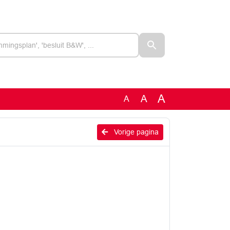
A
A
A
Vorige pagina