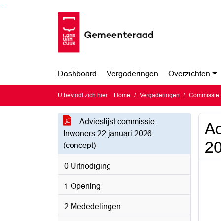
Ga naar de inhoud van deze pagina
Ga naar het zoeken
Ga naar het menu
Dashboard
Vergaderingen
Overzichten
U bevindt zich hier:
Home
Vergaderingen
Commissie 
Advieslijst commissie
Ad
Inwoners 22 januari 2026
20
(concept)
0 Uitnodiging
1 Opening
2 Mededelingen