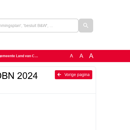
A
A
A
eente Land van Cuijk
DBN 2024
Vorige pagina