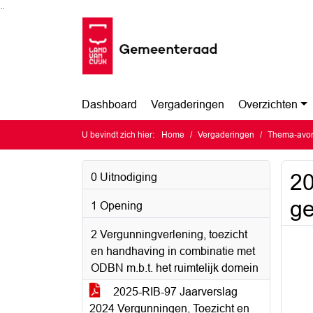
Ga naar de inhoud van deze pagina
Ga naar het zoeken
Ga naar het menu
Dashboard
Vergaderingen
Overzichten
U bevindt zich hier:
Home
Vergaderingen
Thema-avon
2
0 Uitnodiging
ge
1 Opening
2 Vergunningverlening, toezicht
en handhaving in combinatie met
ODBN m.b.t. het ruimtelijk domein
2025-RIB-97 Jaarverslag
2024 Vergunningen, Toezicht en