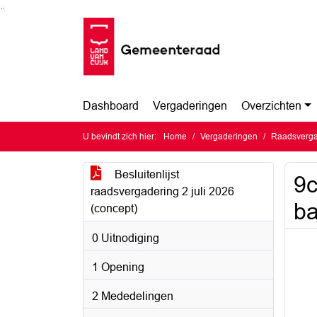
Ga naar de inhoud van deze pagina
Ga naar het zoeken
Ga naar het menu
Dashboard
Vergaderingen
Overzichten
U bevindt zich hier:
Home
Vergaderingen
Raadsvergad
Besluitenlijst
9c
raadsvergadering 2 juli 2026
ba
(concept)
0 Uitnodiging
1 Opening
2 Mededelingen