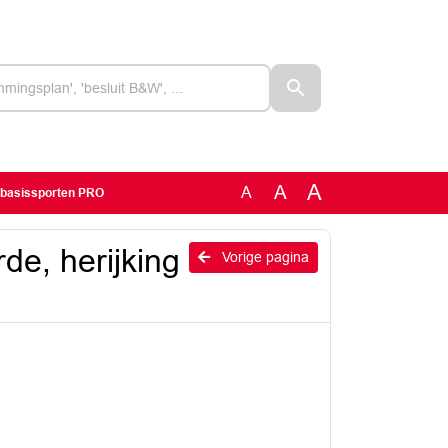
A
A
A
g basissporten PRO
de, herijking
Vorige pagina