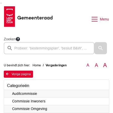
Ga naar de inhoud van deze pagina
Ga naar het zoeken
Ga naar het menu
Menu
Zoeken
A
A
A
U bevindt zich hier:
Home
Vergaderingen
Vorige pagina
Categorieën
Auditcommissie
Commissie Inwoners
Commissie Omgeving