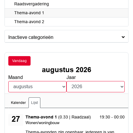
Raadsvergadering
Thema-avond 1
Thema-avond 2
Inactieve categorieën
Vandaag
augustus 2026
Maand
Jaar
Kalender
Lijst
donderdag 27 augustus 2026
Thema-avond 1
(0.33 | Raadzaal)
19:30 - 00:00
27
Wonen/woningbouw
Thema-avonden zijn openbaar, iedereen is van