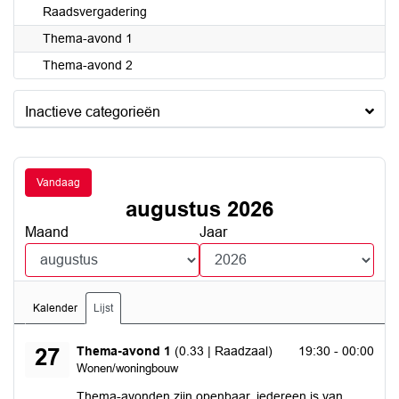
Raadsvergadering
Thema-avond 1
Thema-avond 2
Inactieve categorieën
Vandaag
augustus 2026
Maand
Jaar
Kalender
Lijst
donderdag 27 augustus 2026
Thema-avond 1
(0.33 | Raadzaal)
19:30 - 00:00
27
Wonen/woningbouw
Thema-avonden zijn openbaar, iedereen is van