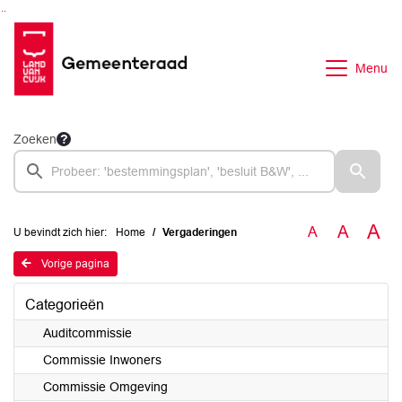
Ga naar de inhoud van deze pagina
Ga naar het zoeken
Ga naar het menu
Menu
Zoeken
A
A
A
U bevindt zich hier:
Home
Vergaderingen
Vorige pagina
Categorieën
Auditcommissie
Commissie Inwoners
Commissie Omgeving