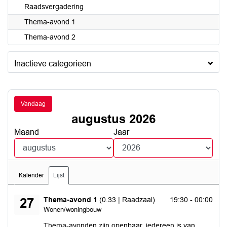
Raadsvergadering
Thema-avond 1
Thema-avond 2
Inactieve categorieën
Vandaag
augustus 2026
Maand
Jaar
Kalender
Lijst
donderdag 27 augustus 2026
Thema-avond 1
(0.33 | Raadzaal)
19:30 - 00:00
27
Wonen/woningbouw
Thema-avonden zijn openbaar, iedereen is van