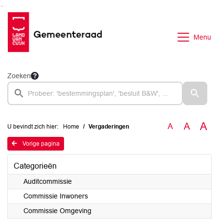
Ga naar de inhoud van deze pagina
Ga naar het zoeken
Ga naar het menu
Menu
Zoeken
A
A
A
U bevindt zich hier:
Home
Vergaderingen
Vorige pagina
Categorieën
Auditcommissie
Commissie Inwoners
Commissie Omgeving