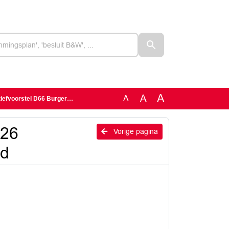
A
A
A
voorstel D66 Burgerberaad
126
Vorige pagina
ad