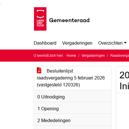
Ga naar de inhoud van deze pagina
Ga naar het zoeken
Ga naar het menu
Dashboard
Vergaderingen
Overzichten
U bevindt zich hier:
Home
Vergaderingen
Raadsvergad
Besluitenlijst
20
raadsvergadering 5 februari 2026
In
(vastgesteld 120326)
0 Uitnodiging
1 Opening
2 Mededelingen