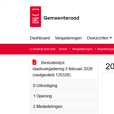
Ga naar de inhoud van deze pagina
Ga naar het zoeken
Ga naar het menu
Dashboard
Vergaderingen
Overzichten
U bevindt zich hier:
Home
Vergaderingen
Raadsvergad
Besluitenlijst
20
raadsvergadering 5 februari 2026
(vastgesteld 120326)
0 Uitnodiging
1 Opening
2 Mededelingen