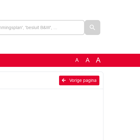
A
A
A
Vorige pagina