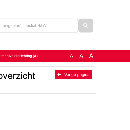
A
A
A
maaiveldinrichting (A)
verzicht
Vorige pagina