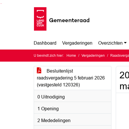
Ga naar de inhoud van deze pagina
Ga naar het zoeken
Ga naar het menu
Dashboard
Vergaderingen
Overzichten
U bevindt zich hier:
Home
Vergaderingen
Raadsvergad
Besluitenlijst
20
raadsvergadering 5 februari 2026
ma
(vastgesteld 120326)
0 Uitnodiging
1 Opening
2 Mededelingen