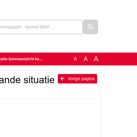
A
A
A
 bovenaanzicht kade (A)
nde situatie
Vorige pagina