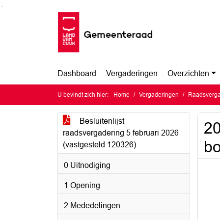
Ga naar de inhoud van deze pagina
Ga naar het zoeken
Ga naar het menu
Dashboard
Vergaderingen
Overzichten
U bevindt zich hier:
Home
Vergaderingen
Raadsvergad
Besluitenlijst
20
raadsvergadering 5 februari 2026
bo
(vastgesteld 120326)
0 Uitnodiging
1 Opening
2 Mededelingen