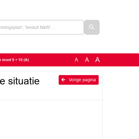
A
A
A
 moot 9 + 10 (A)
 situatie
Vorige pagina