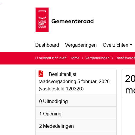
Ga naar de inhoud van deze pagina
Ga naar het zoeken
Ga naar het menu
Dashboard
Vergaderingen
Overzichten
U bevindt zich hier:
Home
Vergaderingen
Raadsvergad
Besluitenlijst
20
raadsvergadering 5 februari 2026
mo
(vastgesteld 120326)
0 Uitnodiging
1 Opening
2 Mededelingen