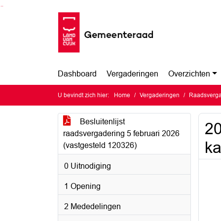
Ga naar de inhoud van deze pagina
Ga naar het zoeken
Ga naar het menu
Dashboard
Vergaderingen
Overzichten
U bevindt zich hier:
Home
Vergaderingen
Raadsvergad
Besluitenlijst
20
raadsvergadering 5 februari 2026
ka
(vastgesteld 120326)
0 Uitnodiging
1 Opening
2 Mededelingen