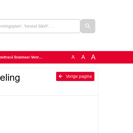
A
A
A
tracé Boxmeer-Venray (A)
eling
Vorige pagina