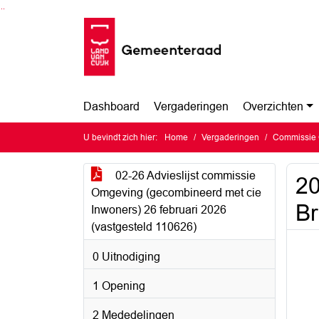
Ga naar de inhoud van deze pagina
Ga naar het zoeken
Ga naar het menu
Dashboard
Vergaderingen
Overzichten
U bevindt zich hier:
Home
Vergaderingen
Commissie 
02-26 Advieslijst commissie
20
Omgeving (gecombineerd met cie
Br
Inwoners) 26 februari 2026
(vastgesteld 110626)
0 Uitnodiging
1 Opening
2 Mededelingen