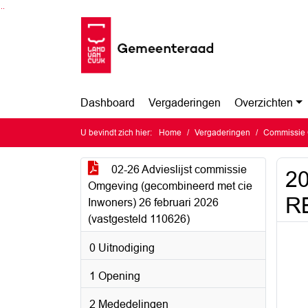
Ga naar de inhoud van deze pagina
Ga naar het zoeken
Ga naar het menu
Dashboard
Vergaderingen
Overzichten
U bevindt zich hier:
Home
Vergaderingen
Commissie 
02-26 Advieslijst commissie
20
Omgeving (gecombineerd met cie
R
Inwoners) 26 februari 2026
(vastgesteld 110626)
0 Uitnodiging
1 Opening
2 Mededelingen