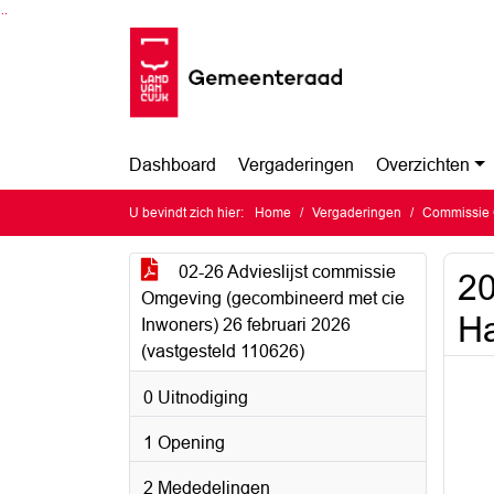
Ga naar de inhoud van deze pagina
Ga naar het zoeken
Ga naar het menu
Dashboard
Vergaderingen
Overzichten
U bevindt zich hier:
Home
Vergaderingen
Commissie 
02-26 Advieslijst commissie
20
Omgeving (gecombineerd met cie
Ha
Inwoners) 26 februari 2026
(vastgesteld 110626)
0 Uitnodiging
1 Opening
2 Mededelingen