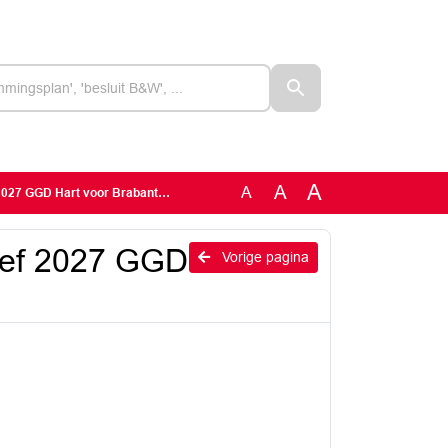
A
A
A
GGD Hart voor Brabant (concept)
ief 2027 GGD
Vorige pagina