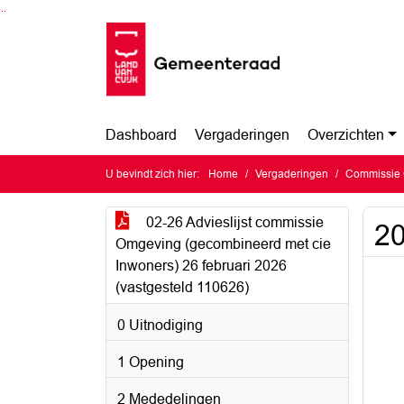
Ga naar de inhoud van deze pagina
Ga naar het zoeken
Ga naar het menu
Dashboard
Vergaderingen
Overzichten
U bevindt zich hier:
Home
Vergaderingen
Commissie 
02-26 Advieslijst commissie
20
Omgeving (gecombineerd met cie
Inwoners) 26 februari 2026
(vastgesteld 110626)
0 Uitnodiging
1 Opening
2 Mededelingen