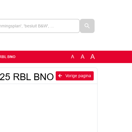
A
A
A
5 RBL BNO
2025 RBL BNO
Vorige pagina