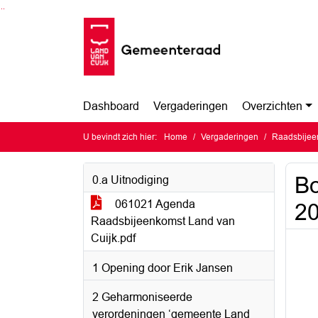
Ga naar de inhoud van deze pagina
Ga naar het zoeken
Ga naar het menu
Dashboard
Vergaderingen
Overzichten
U bevindt zich hier:
Home
Vergaderingen
Raadsbijee
Bo
0.a Uitnodiging
061021 Agenda
2
Raadsbijeenkomst Land van
Cuijk.pdf
1 Opening door Erik Jansen
2 Geharmoniseerde
verordeningen ‘gemeente Land