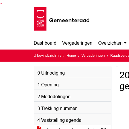
Ga naar de inhoud van deze pagina
Ga naar het zoeken
Ga naar het menu
Dashboard
Vergaderingen
Overzichten
U bevindt zich hier:
Home
Vergaderingen
Raadsverga
20
0 Uitnodiging
ge
1 Opening
2 Mededelingen
3 Trekking nummer
4 Vaststelling agenda