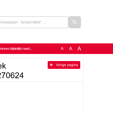
A
A
A
jdelijk) raadslid 270624
ek
Vorige pagina
 270624