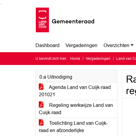
Ga naar de inhoud van deze pagina
Ga naar het zoeken
Ga naar het menu
Dashboard
Vergaderingen
Overzichten
U bevindt zich hier:
Home
Vergaderingen
Land van Cu
Ra
0.a Uitnodiging
Agenda Land van Cuijk-raad
re
201021
Regeling werkwijze Land van
Cuijk-raad
Toelichting Land van Cuijk-
raad en afzonderlijke