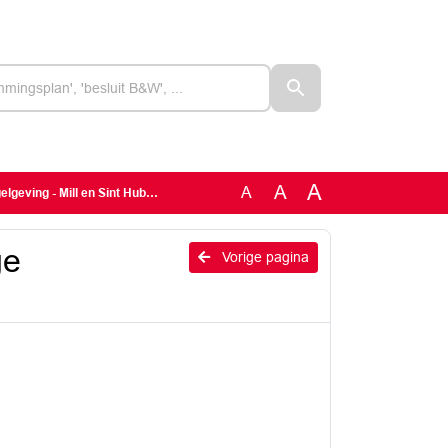
A
A
A
eving - Mill en Sint Hubert
ge
Vorige pagina