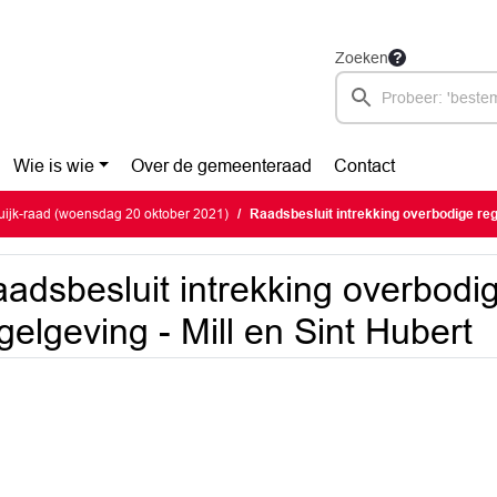
Zoeken
Wie is wie
Over de gemeenteraad
Contact
ijk-raad (woensdag 20 oktober 2021)
Raadsbesluit intrekking overbodige regelg
adsbesluit intrekking overbodi
gelgeving - Mill en Sint Hubert