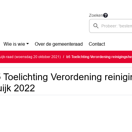
Zoeken
Wie is wie
Over de gemeenteraad
Contact
ijk-raad (woensdag 20 oktober 2021)
b5 Toelichting Verordening reinigingshe
 Toelichting Verordening reinig
ijk 2022