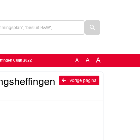
A
A
A
ffingen Cuijk 2022
ingsheffingen
Vorige pagina