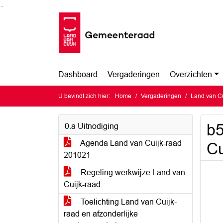
Ga naar de inhoud van deze pagina
Ga naar het zoeken
Ga naar het menu
Dashboard
Vergaderingen
Overzichten
U bevindt zich hier:
Home
Vergaderingen
Land van Cu
b5
0.a Uitnodiging
Agenda Land van Cuijk-raad
Cu
201021
Regeling werkwijze Land van
Cuijk-raad
Toelichting Land van Cuijk-
raad en afzonderlijke