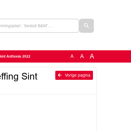
A
A
A
 Sint Anthonis 2022
ffing Sint
Vorige pagina