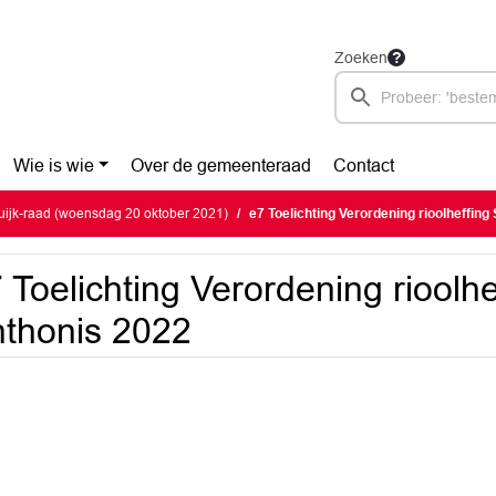
Zoeken
Wie is wie
Over de gemeenteraad
Contact
ijk-raad (woensdag 20 oktober 2021)
e7 Toelichting Verordening rioolheffing
 Toelichting Verordening rioolhe
thonis 2022