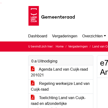
Ga naar de inhoud van deze pagina
Ga naar het zoeken
Ga naar het menu
Dashboard
Vergaderingen
Overzichten
U bevindt zich hier:
Home
Vergaderingen
Land van Cu
e7
0.a Uitnodiging
Agenda Land van Cuijk-raad
An
201021
Regeling werkwijze Land van
Cuijk-raad
Toelichting Land van Cuijk-
raad en afzonderlijke