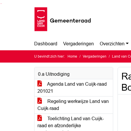
Ga naar de inhoud van deze pagina
Ga naar het zoeken
Ga naar het menu
Dashboard
Vergaderingen
Overzichten
U bevindt zich hier:
Home
Vergaderingen
Land van Cu
Ra
0.a Uitnodiging
Agenda Land van Cuijk-raad
B
201021
Regeling werkwijze Land van
Cuijk-raad
Toelichting Land van Cuijk-
raad en afzonderlijke