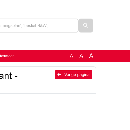
A
A
A
 Boxmeer
nt -
Vorige pagina