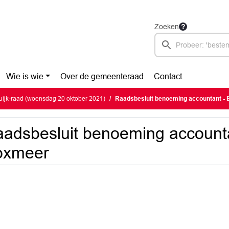
Zoeken
Wie is wie
Over de gemeenteraad
Contact
ijk-raad (woensdag 20 oktober 2021)
Raadsbesluit benoeming accountant -
adsbesluit benoeming accounta
oxmeer