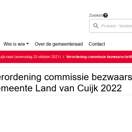
Zoeken
Wie is wie
Over de gemeenteraad
Contact
ijk-raad (woensdag 20 oktober 2021)
Verordening commissie bezwaarschriften ge
rordening commissie bezwaarsc
meente Land van Cuijk 2022