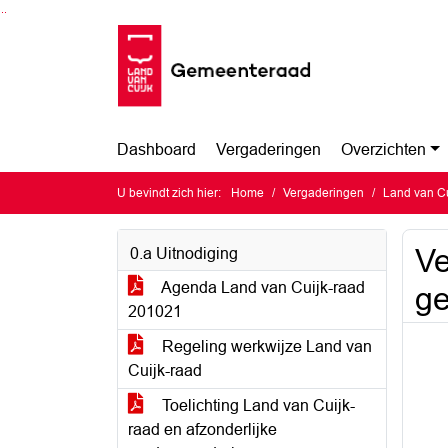
Ga naar de inhoud van deze pagina
Ga naar het zoeken
Ga naar het menu
Dashboard
Vergaderingen
Overzichten
U bevindt zich hier:
Home
Vergaderingen
Land van Cu
Ve
0.a Uitnodiging
Agenda Land van Cuijk-raad
ge
201021
Regeling werkwijze Land van
Cuijk-raad
Toelichting Land van Cuijk-
raad en afzonderlijke