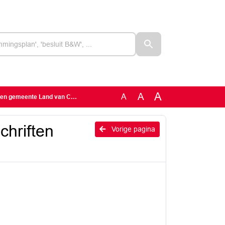
A
A
A
meente Land van Cuijk 2022
hriften
Vorige pagina