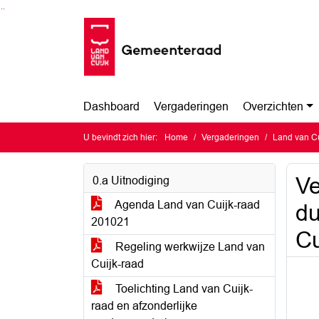
Ga naar de inhoud van deze pagina
Ga naar het zoeken
Ga naar het menu
Dashboard
Vergaderingen
Overzichten
U bevindt zich hier:
Home
Vergaderingen
Land van Cu
Ve
0.a Uitnodiging
Agenda Land van Cuijk-raad
du
201021
Cu
Regeling werkwijze Land van
Cuijk-raad
Toelichting Land van Cuijk-
raad en afzonderlijke