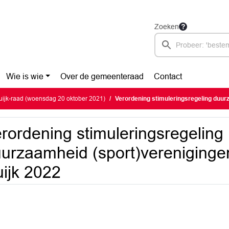
Zoeken
Wie is wie
Over de gemeenteraad
Contact
ijk-raad (woensdag 20 oktober 2021)
Verordening stimuleringsregeling duurzaamheid (sport)vere
rordening stimuleringsregeling
urzaamheid (sport)vereniging
ijk 2022