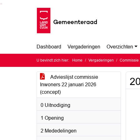
Ga naar de inhoud van deze pagina
Ga naar het zoeken
Ga naar het menu
Dashboard
Vergaderingen
Overzichten
U bevindt zich hier:
Home
Vergaderingen
Commissie 
Advieslijst commissie
20
Inwoners 22 januari 2026
(concept)
0 Uitnodiging
1 Opening
2 Mededelingen