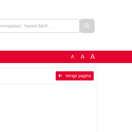
A
A
A
Vorige pagina