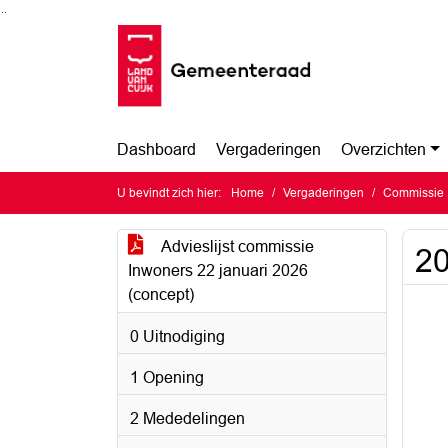
Ga naar de inhoud van deze pagina
Ga naar het zoeken
Ga naar het menu
Dashboard
Vergaderingen
Overzichten
U bevindt zich hier:
Home
Vergaderingen
Commissie 
Advieslijst commissie
20
Inwoners 22 januari 2026
(concept)
0 Uitnodiging
1 Opening
2 Mededelingen