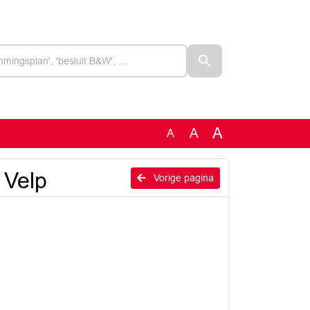
A
A
A
 Velp
Vorige pagina