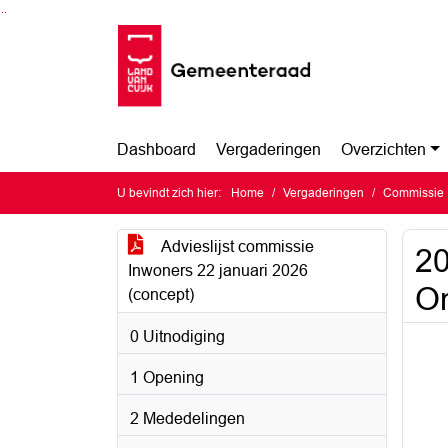
Ga naar de inhoud van deze pagina
Ga naar het zoeken
Ga naar het menu
Dashboard
Vergaderingen
Overzichten
U bevindt zich hier:
Home
Vergaderingen
Commissie 
Advieslijst commissie
20
Inwoners 22 januari 2026
On
(concept)
0 Uitnodiging
1 Opening
2 Mededelingen