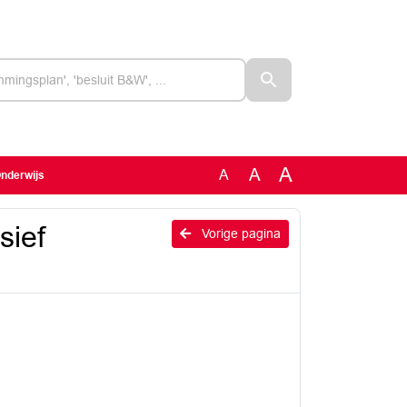
A
A
A
Onderwijs
sief
Vorige pagina