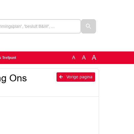
A
A
A
s Trefpunt
ng Ons
Vorige pagina