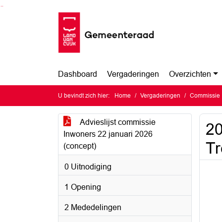
Ga naar de inhoud van deze pagina
Ga naar het zoeken
Ga naar het menu
Dashboard
Vergaderingen
Overzichten
U bevindt zich hier:
Home
Vergaderingen
Commissie 
Advieslijst commissie
20
Inwoners 22 januari 2026
Tr
(concept)
0 Uitnodiging
1 Opening
2 Mededelingen