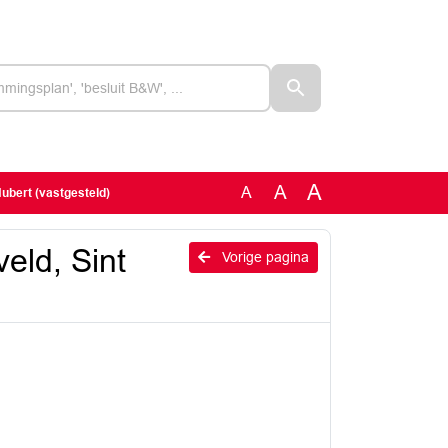
A
A
A
ubert (vastgesteld)
ld, Sint
Vorige pagina