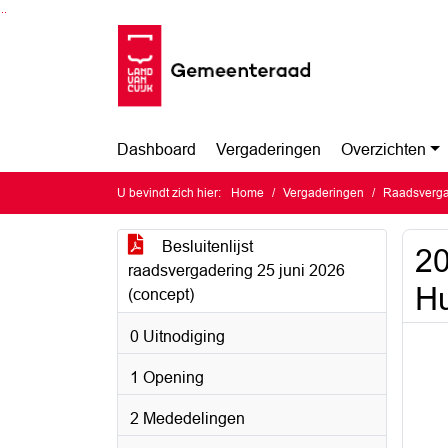
Ga naar de inhoud van deze pagina
Ga naar het zoeken
Ga naar het menu
Dashboard
Vergaderingen
Overzichten
U bevindt zich hier:
Home
Vergaderingen
Raadsverga
Besluitenlijst
20
raadsvergadering 25 juni 2026
Hu
(concept)
0 Uitnodiging
1 Opening
2 Mededelingen