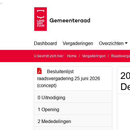
Ga naar de inhoud van deze pagina
Ga naar het zoeken
Ga naar het menu
Dashboard
Vergaderingen
Overzichten
U bevindt zich hier:
Home
Vergaderingen
Raadsverga
Besluitenlijst
20
raadsvergadering 25 juni 2026
De
(concept)
0 Uitnodiging
1 Opening
2 Mededelingen