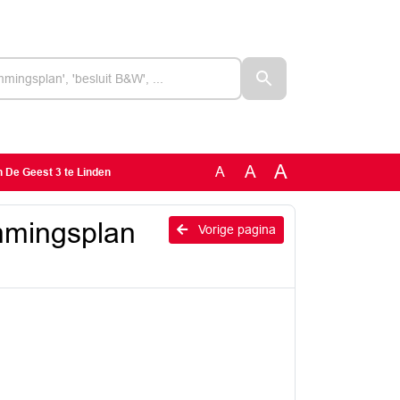
A
A
A
De Geest 3 te Linden
mmingsplan
Vorige pagina